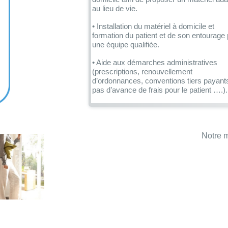
au lieu de vie.
• Installation du matériel à domicile et
formation du patient et de son entourage 
une équipe qualifiée.
• Aide aux démarches administratives
(prescriptions, renouvellement
d’ordonnances, conventions tiers payant
pas d’avance de frais pour le patient ….).
• Suivi régulier du patient et retour
d’informations au médecin prescripteur.
• Coordination entre les différents
Notre m
intervenants au domicile du patient.